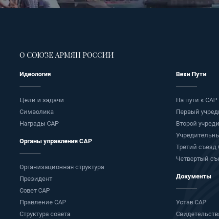
О СОЮЗЕ АРМЯН РОССИИ
Идеология
Вехи Пути
Цели и задачи
На пути к САР
Символика
Первый учред
Награды САР
Второй учред
Учредительны
Органы управления САР
Третий съезд
Четвертый съ
Организационная структура
Документы
Президент
Совет САР
Правление САР
Устав САР
Cтруктура совета
Свидетельств