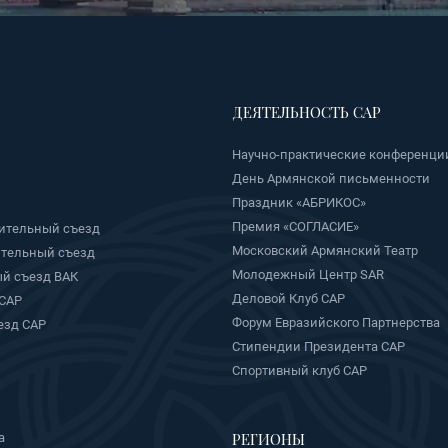
ДЕЯТЕЛЬНОСТЬ САР
Научно-практические конференци
День Армянской письменности
Праздник «АБРИКОС»
Премия «СОГЛАСИЕ»
ительный съезд
Московский Армянский Театр
ительный съезд
Молодежный Центр SAR
й съезд ВАК
Деловой Клуб САР
 САР
Форум Евразийского Партнерства
езд САР
Стипендии Президента САР
Спортивный клуб САР
РЕГИОНЫ
а