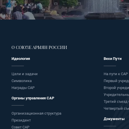
О СОЮЗЕ АРМЯН РОССИИ
Идеология
Вехи Пути
Цели и задачи
На пути к САР
Символика
Первый учред
Награды САР
Второй учред
Учредительны
Органы управления САР
Третий съезд
Четвертый съ
Организационная структура
Документы
Президент
Совет САР