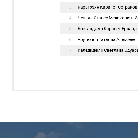
3.
Карагозян Карапет Сетракови
4.
Чепнян Оганеc Меликович - 
5.
Бостанджян Карапет Ервандо
6.
Арутюнян Татьяна Алексеевн
7.
Каледнджян Светлана Эдуар