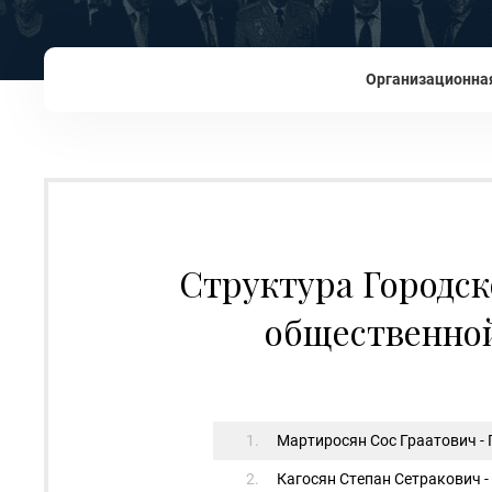
Организационная
Структура Городск
общественной
1.
Мартиросян Сос Граатович -
2.
Кагосян Степан Сетракович 